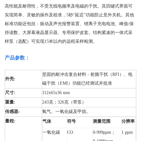
高性能及耐用性，不受无线电频率及电磁的干扰。其四键式界面可
实现简单、灵敏的操作及校准，5秒“延迟”功能防止意外关机。其他
标准功能还包括：振动及声光报警装置、锂离子充电电池、峰值/保
持读数、大屏幕液晶显示器、专用保护皮套。结构紧凑的一体式采
样泵（选配）可实现15米以内的远程采样检测。
产品参数：
坚固的耐冲击复合材料 - 射频干扰（RFI）、电
外壳:
磁干扰（EMI）功能已经测试并批准
尺寸:
112x65x36 mm
重量:
243克；326克（带泵）
传感器:
氧气、
一氧化碳及甲烷。
量程:
气体
符号
测量范围
分辨率
一氧化碳
CO
0-999ppm；
1 ppm