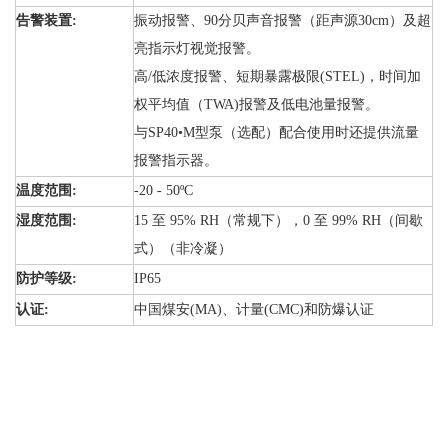
告警装置:
振动报警、90分贝声音报警（距声源30cm）及超
亮指示灯视觉报警。
高/低浓度报警、短期暴露极限(STEL)，时间加
权平均值（TWA)报警及低电池量报警。
与SP40•M型泵（选配）配合使用时还提供流量
报警指示器。
温度范围:
-20 - 50ºC
湿度范围:
15 至 95% RH（常规下），0 至 99% RH（间歇
式）（非冷凝）
防护等级:
IP65
认证:
中国煤安(MA)、计量(CMC)和防爆认证