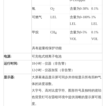
0-1999ppm
氧
O
含量为0-30%
0.1%
2
可燃气
LEL
含量为0-100%
1%
LEL
LEL
甲烷
CH
含量为0-5%
0.1%
4
VOL
VOL
具有超量程保护功能
电源:
可充电式锂离子电池
运行时间:
18小时 - 仪器（非告警）
12小时 - 仪器加泵（非告警）
显示器:
大屏幕液晶显示屏可同步并持续显示所有四种气
体的浓度读数。
大字号、高对比度字符、图形符号及独特的琥珀
色背景灯可在昏暗环境中提供清晰的显示屏可视
度。